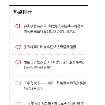
热点排行
春训砺警展风采 比武竞技淬精兵—阿勒泰
市公安局举行春训队列会操比武活动
张雪峰事件和慢病逆转抗衰运动健康
屈臣氏计划改造 1500 家门店：逆势布局折
射什么行业新启示？
玉中有大千——中国工艺美术大师袁嘉骐和
他的琢玉人生
​2026亚洲夫人国际大赛发布会在浙江建德