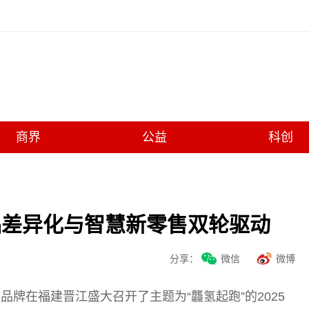
商界
公益
科创
产品差异化与智慧新零售双轮驱动
分享：
微信
微博
品牌在福建晋江盛大召开了主题为“龘氢起跑”的2025