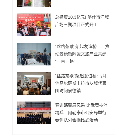
总投资10.3亿元! 喀什市汇城
广场三期项目正式开工
“丝路茶歇”架起友谊桥——推
动景德镇陶瓷文旅产业共建
“一带一路”
“丝路茶歇”架起友谊桥:马耳
他马尔萨斯卡拉市友城代表
团访问景德镇
春训砺警展风采 比武竞技淬
精兵—阿勒泰市公安局举行
春训队列会操比武活动