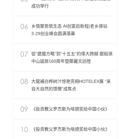
成功举行
乡情聚势筑生态 AI创富启新程|老乡驿站
3·29创业峰会圆满落幕
從“建國方略”到“十五五”的偉大跨越 獻給孫
中山誕辰160周年暨鄭麗文訪陸
大龍補白桦树汁惊艳亮相HOTELEX展 “来
自大自然的馈赠”成焦点
《投资教父罗杰斯为啥颁奖给中国小伙》
《投资教父罗杰斯为啥颁奖给中国小伙》