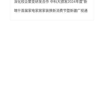
约仪式在富阳西谷小镇举行
深化校企聚变研发合作 中科大颁发2024年度“新
奥奖学金”
喀什首届家电家居家装换新消费节暨新疆广视通
智家边疆国贸三翼鸟城市体验中心盛大开幕