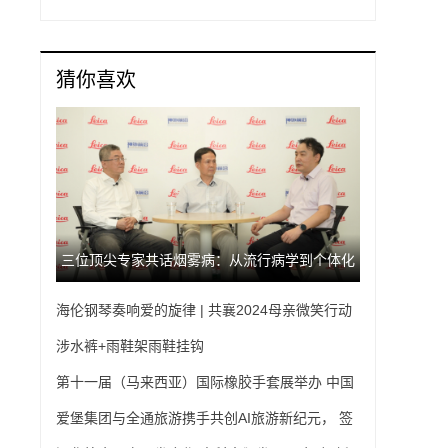
猜你喜欢
三位顶尖专家共话烟雾病：从流行病学到个体化
海伦钢琴奏响爱的旋律 | 共襄2024母亲微笑行动
治疗
慈善晚会
涉水裤+雨鞋架雨鞋挂钩
第十一届（马来西亚）国际橡胶手套展举办 中国
智造闪耀海外
爱堡集团与全通旅游携手共创AI旅游新纪元， 签