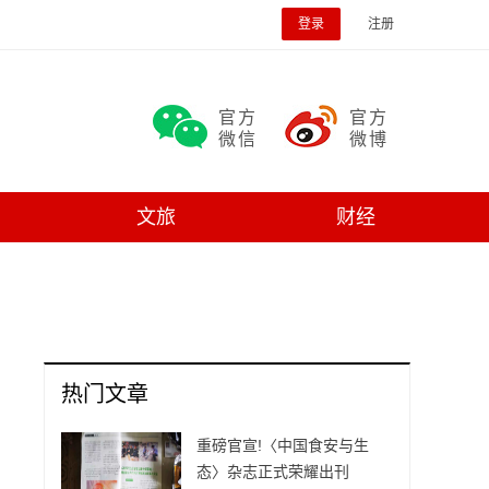
登录
注册
官方
官方
微信
微博
文旅
财经
热门文章
重磅官宣!〈中国食安与生
态〉杂志正式荣耀出刊