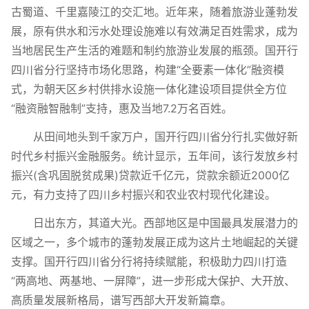
古蜀道、千里嘉陵江的交汇地。近年来，随着旅游业蓬勃发
展，原有供水和污水处理设施难以有效满足百姓需求，成为
当地居民生产生活的难题和制约旅游业发展的瓶颈。国开行
四川省分行坚持市场化思路，构建“全要素一体化”融资模
式，为朝天区乡村供排水设施一体化建设项目提供全方位
“融资融智融制”支持，惠及当地7.2万名百姓。
从田间地头到千家万户，国开行四川省分行扎实做好新
时代乡村振兴金融服务。统计显示，五年间，该行发放乡村
振兴(含巩固脱贫成果)贷款近千亿元，贷款余额近2000亿
元，有力支持了四川乡村振兴和农业农村现代化建设。
日出东方，其道大光。西部地区是中国最具发展潜力的
区域之一，多个城市的蓬勃发展正成为这片土地崛起的关键
支撑。国开行四川省分行将持续赋能，积极助力四川打造
“两高地、两基地、一屏障”，进一步形成大保护、大开放、
高质量发展新格局，谱写西部大开发新篇章。