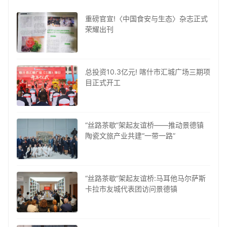
重磅官宣!〈中国食安与生态〉杂志正式
荣耀出刊
总投资10.3亿元! 喀什市汇城广场三期项
目正式开工
“丝路茶歇”架起友谊桥——推动景德镇
陶瓷文旅产业共建“一带一路”
“丝路茶歇”架起友谊桥:马耳他马尔萨斯
卡拉市友城代表团访问景德镇