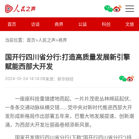
首页
访谈
商界
公益
科创
文旅
当前位置：首页>
人民之声
>
商界
国开行四川省分行:打造高质量发展新引擎
赋能西部大开发
2024-10-24 14:14:08
来源：新华财经
一座座科技重镇拔地而起、一片片茂密丛林绵延起伏、
一条条交通动脉纵横交错……党中央对新时代推进西部大开
发形成新格局作出部署五年来，巴蜀大地发展提速、创新潮
涌，为西部大开发壮丽画卷频添新风景。
国家开发银行四川省分行(下称“国开行四川省分行”)持