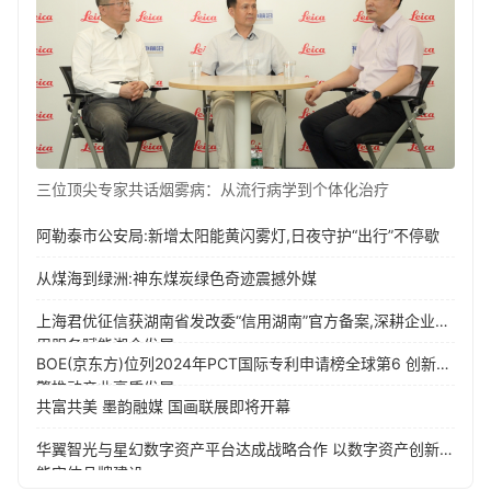
三位顶尖专家共话烟雾病：从流行病学到个体化治疗
阿勒泰市公安局:新增太阳能黄闪雾灯,日夜守护“出行”不停歇
从煤海到绿洲:神东煤炭绿色奇迹震撼外媒
上海君优征信获湖南省发改委“信用湖南”官方备案,深耕企业信
用服务赋能湘企发展
BOE(京东方)位列2024年PCT国际专利申请榜全球第6 创新引
擎推动产业高质发展
共富共美 墨韵融媒 国画联展即将开幕
华翼智光与星幻数字资产平台达成战略合作 以数字资产创新赋
能实体品牌建设