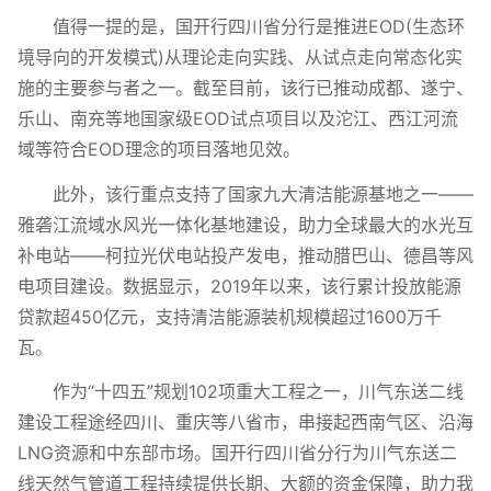
值得一提的是，国开行四川省分行是推进EOD(生态环
境导向的开发模式)从理论走向实践、从试点走向常态化实
施的主要参与者之一。截至目前，该行已推动成都、遂宁、
乐山、南充等地国家级EOD试点项目以及沱江、西江河流
域等符合EOD理念的项目落地见效。
此外，该行重点支持了国家九大清洁能源基地之一——
雅砻江流域水风光一体化基地建设，助力全球最大的水光互
补电站——柯拉光伏电站投产发电，推动腊巴山、德昌等风
电项目建设。数据显示，2019年以来，该行累计投放能源
贷款超450亿元，支持清洁能源装机规模超过1600万千
瓦。
作为“十四五”规划102项重大工程之一，川气东送二线
建设工程途经四川、重庆等八省市，串接起西南气区、沿海
LNG资源和中东部市场。国开行四川省分行为川气东送二
线天然气管道工程持续提供长期、大额的资金保障，助力我