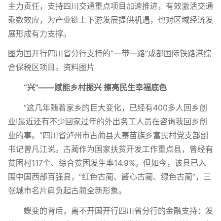
主力责任，支持四川交通重点项目加速推进，有效激活交通
乘数效应，为产业链上下游发展提供机遇，也对区域经济发
展形成有力支撑。
图为国开行四川省分行支持的“一带一路”成都国际铁路港综
合保税区项目。资料图片
“兴”——赋能乡村振兴 擦亮民生幸福底色
“这几年随着家乡的巨大变化，已经有400多人回乡创
业!最近还有不少回家过年的外出务工人员在咨询我回乡创
业的事。”四川省泸州市古蔺县大寨苗族乡富民村党支部副
书记曾凡江说。古蔺作为国家扶贫开发工作重点县，曾经有
贫困村117个、综合贫困发生率14.9%。但如今，该县已入
围中国西部百强县，“红色古蔺、酱心古蔺、绿色古蔺”，三
张城市名片肩负起古蔺全新形象。
蝶变的背后，离不开国开行四川省分行的金融支持：发