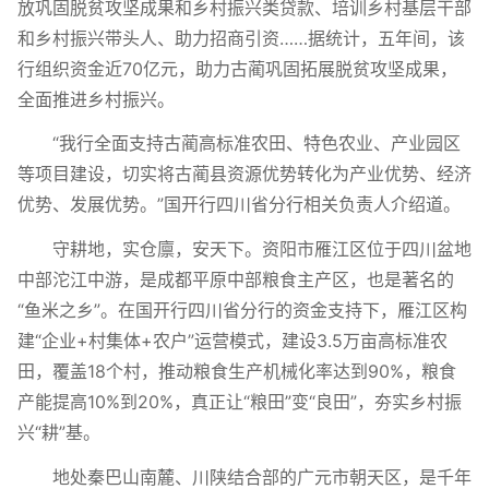
放巩固脱贫攻坚成果和乡村振兴类贷款、培训乡村基层干部
和乡村振兴带头人、助力招商引资……据统计，五年间，该
行组织资金近70亿元，助力古蔺巩固拓展脱贫攻坚成果，
全面推进乡村振兴。
“我行全面支持古蔺高标准农田、特色农业、产业园区
等项目建设，切实将古蔺县资源优势转化为产业优势、经济
优势、发展优势。”国开行四川省分行相关负责人介绍道。
守耕地，实仓廪，安天下。资阳市雁江区位于四川盆地
中部沱江中游，是成都平原中部粮食主产区，也是著名的
“鱼米之乡”。在国开行四川省分行的资金支持下，雁江区构
建“企业+村集体+农户”运营模式，建设3.5万亩高标准农
田，覆盖18个村，推动粮食生产机械化率达到90%，粮食
产能提高10%到20%，真正让“粮田”变“良田”，夯实乡村振
兴“耕”基。
地处秦巴山南麓、川陕结合部的广元市朝天区，是千年