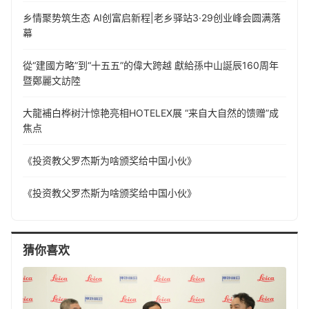
乡情聚势筑生态 AI创富启新程|老乡驿站3·29创业峰会圆满落
幕
從“建國方略”到“十五五”的偉大跨越 獻給孫中山誕辰160周年
暨鄭麗文訪陸
大龍補白桦树汁惊艳亮相HOTELEX展 “来自大自然的馈赠”成
焦点
《投资教父罗杰斯为啥颁奖给中国小伙》
《投资教父罗杰斯为啥颁奖给中国小伙》
猜你喜欢